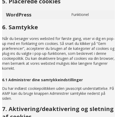
5. Placerede cookies
WordPress
Funktionel
Consent
to
6. Samtykke
service
wordpress
Når du besøger vores websted for første gang, viser vi dig en pop-
up med en forklaring om cookies. Så snart du klikker på “Gem
præferencer”, accepterer du brugen af de kategorier af cookies og
plug-ins du valgte i pop-up-funktionen, som beskrevet i denne
cookiepolitik. Du kan deaktivere brugen af ​​cookies via din browser,
men bemærk at vores websted muligvis ikke længere fungerer
korrekt.
6.1 Administrer dine samtykkeindstillinger
Du har indlæst cookiepolitikken uden javascript-understøttelse. På
AMP kan du bruge knappen Administrer samtykke nederst på
siden.
7. Aktivering/deaktivering og sletning
af cookies